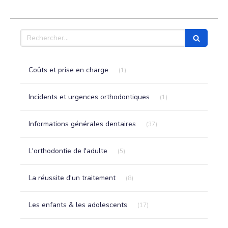
Rechercher
Articles Count
Coûts et prise en charge
(1)
Articles Count
Incidents et urgences orthodontiques
(1)
Articles Count
Informations générales dentaires
(37)
Articles Count
L'orthodontie de l'adulte
(5)
Articles Count
La réussite d'un traitement
(8)
Articles Count
Les enfants & les adolescents
(17)
Articles Count