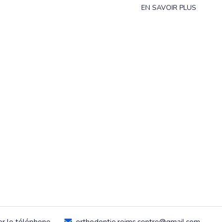
EN SAVOIR PLUS
er le téléphone
orthodontie.reims.centre@gmail.com