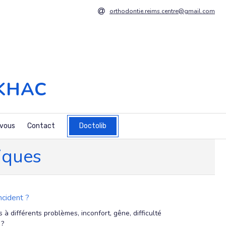
orthodontie.reims.centre@gmail.com
 KHAC
vous
Contact
Doctolib
iques
ncident ?
 à différents problèmes, inconfort, gêne, difficulté
 ?