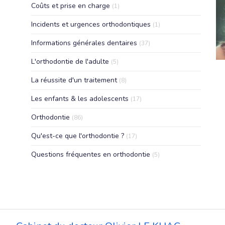
Articles Count
Coûts et prise en charge
(1)
Articles Count
Incidents et urgences orthodontiques
(1)
Articles Count
Informations générales dentaires
(37)
Articles Count
L'orthodontie de l'adulte
(5)
Articles Count
La réussite d'un traitement
(8)
Articles Count
Les enfants & les adolescents
(17)
Articles Count
Orthodontie
(86)
Articles Count
Qu'est-ce que l'orthodontie ?
(17)
Articles Count
Questions fréquentes en orthodontie
(5)