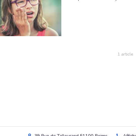
1 article
39 Rue de Talleyrand
51100
Reims
Affich